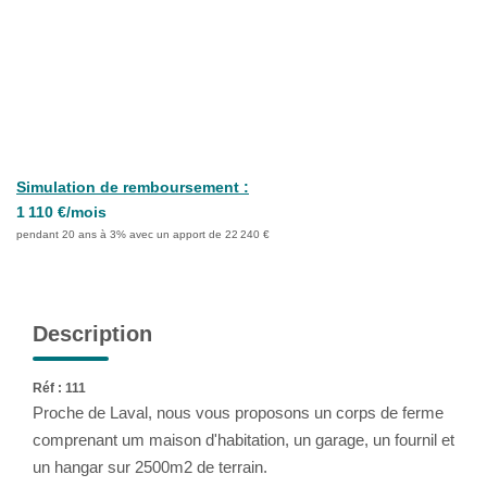
NOTRE AGENCE
Notre Équipe
Nous Rejoindre
ALERTE EMAIL
Simulation de remboursement :
1 110 €/mois
CONTACT
pendant 20 ans à 3% avec un apport de 22 240 €
Description
Réf : 111
Proche de Laval, nous vous proposons un corps de ferme
comprenant um maison d'habitation, un garage, un fournil et
un hangar sur 2500m2 de terrain.