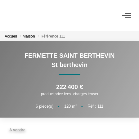
VENTES
Accueil
Maison
Référence 111
Immobilier D'habitation
Immobilier D'entreprise
FERMETTE SAINT BERTHEVIN
St berthevin
LOCATIONS
222 400 €
Immobilier D'habitation
product.price.fees_charges.teaser
Immobilier D'entreprise
6
pièce(s)
•
120
m²
•
Réf : 111
ESTIMATION
A vendre