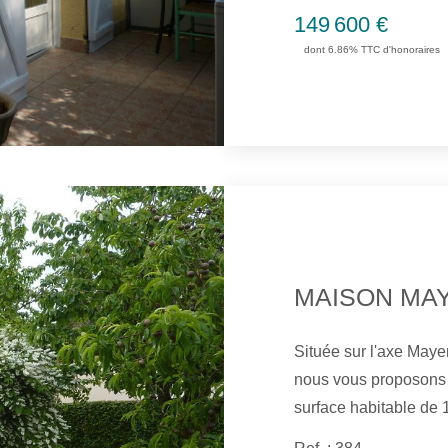
149 600 €
bain, un wc et un déba
dont 6.86% TTC d'honoraires
d'un garage. L'ensemb
MAISON MA
Située sur l'axe May
nous vous proposons à
surface habitable de 
une cuisine aménagée 