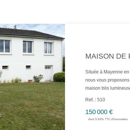
Située à Mayenne en 
nous vous proposons à
maison très lumineuse
cuisine aménagée et 
Ref. : 510
bénéficiez de 3 chamb
150 000 €
buanderie et un wc. V
dont 5.63% TTC d'honoraires
couverte bien exposée
bureau, une salle d'e