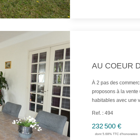
une cave. L'ensemble 
À 2 pas des commerce
proposons à la vente
habitables avec une v
m² comprenant au RDC
Ref. : 494
équipée et aménagée,
232 500 €
2 chambres, salle de bain avec
dont 5.68% TTC d'honoraires
dispose d'un palier, 