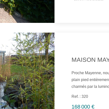
d'eau et un wc. Chau
également d'un atelier
mansardé d'une
MAISON MA
Proche Mayenne, nou
plain pied entièremen
charmés par la lumino
avec vue sur la jolie 
Ref. : 320
une pièce de vie avec
168 000 €
accès direct à la vér