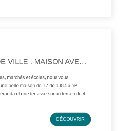
sur 724 m2 de terrain clos.
AU COEUR DE VILLE . MAISON AVEC GARAGE ET TERRAIN CLOS.
s, marchés et écoles, nous vous
 une belle maison de T7 de 138.56 m²
éranda et une terrasse sur un terrain de 480
 : une entrée avec placard, cuisine
 un séjour -salon avec un poêle à granulé,
 placard, wc. Le première étage
DÉCOUVRIR
2 chambres, une salle de bain avec placard