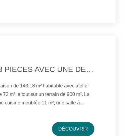
aménageable. Sous-sol : garage, 3
6.08.99.64.65 Agent Immobilier
MAISON DE 8 PIECES AVEC UNE DEPENDANCE DE 204 M²
aison de 143,18 m² habitable avec atelier
sine meublée 11 m², une salle à
une véranda de 22.66 m², un bureau, un wc.
 3 chambres sur parquet, une salle d'eau,
m². Au 2éme étage : 1 chambre avec point
DÉCOUVRIR