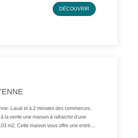
rras. Vous profiterez d'une cuisine d'été et
DÉCOUVRIR
le sur 1700 m2 de terrain clos. Réf : 389.
YENNE
enne- Laval et à 2 minutes des commerces,
 la vente une maison à rafraichir d'une
103 m2. Cette maison vous offre une entrée,
et équipée, un séjour-salon, une salle