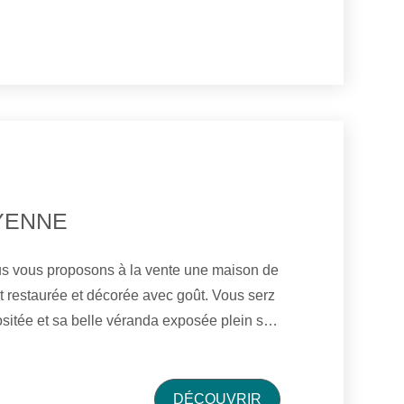
ffage pompe à chaleur. Vous disposerez
, d'un grand garage et d'un grenier
 surface de 129 m².
YENNE
s vous proposons à la vente une maison de
t restaurée et décorée avec goût. Vous serz
sitée et sa belle véranda exposée plein sud
tonnelle et le bassin. Cette maison vous offre
 une cuisine ouverte sur le séjour donnant
anda et au jardin.Le séjour possède une
DÉCOUVRIR