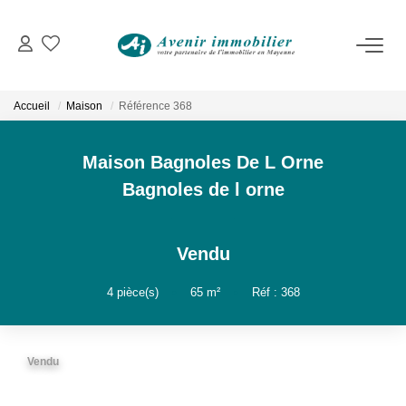
VENTES
Immobilier D'habitation
Accueil
Maison
Référence 368
Immobilier D'entreprise
Maison Bagnoles De L Orne
LOCATIONS
Bagnoles de l orne
Immobilier D'habitation
Vendu
Immobilier D'entreprise
4
pièce(s)
•
65
m²
•
Réf : 368
ESTIMATION
Vendu
NOTRE AGENCE