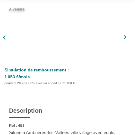
Notre Équipe
A vendre
Nous Rejoindre
ALERTE EMAIL
CONTACT
Simulation de remboursement :
1 053 €/mois
pendant 20 ans à 3% avec un apport de 21 100 €
Description
Réf : 451
Située à Ambrières-les-Vallées ville village avec école,