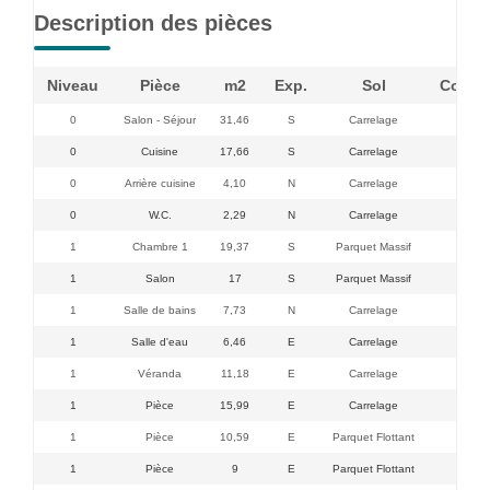
Description des pièces
Niveau
Pièce
m2
Exp.
Sol
Comme
0
Salon - Séjour
31,46
S
Carrelage
0
Cuisine
17,66
S
Carrelage
0
Arrière cuisine
4,10
N
Carrelage
0
W.C.
2,29
N
Carrelage
1
Chambre 1
19,37
S
Parquet Massif
1
Salon
17
S
Parquet Massif
1
Salle de bains
7,73
N
Carrelage
1
Salle d'eau
6,46
E
Carrelage
1
Véranda
11,18
E
Carrelage
1
Pièce
15,99
E
Carrelage
1
Pièce
10,59
E
Parquet Flottant
1
Pièce
9
E
Parquet Flottant