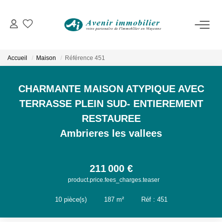
VENTES
Immobilier D'habitation
Accueil
Maison
Référence 451
Immobilier D'entreprise
CHARMANTE MAISON ATYPIQUE AVEC
LOCATIONS
TERRASSE PLEIN SUD- ENTIEREMENT
RESTAUREE
Immobilier D'habitation
Ambrieres les vallees
Immobilier D'entreprise
211 000 €
ESTIMATION
product.price.fees_charges.teaser
10
pièce(s)
•
187
m²
•
Réf : 451
NOTRE AGENCE