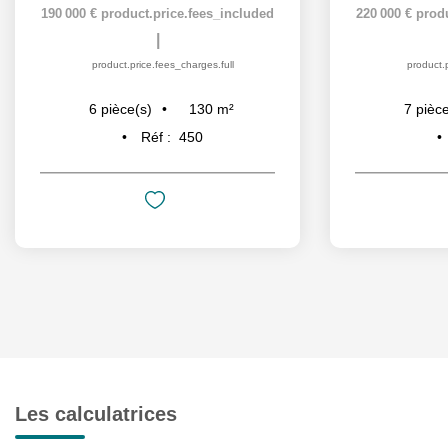
190 000 €
product.price.fees_included
220 000 €
prod
|
product.price.fees_charges.full
product.p
130
m²
6
pièce(s)
7
pièce
Réf :
450
Les calculatrices