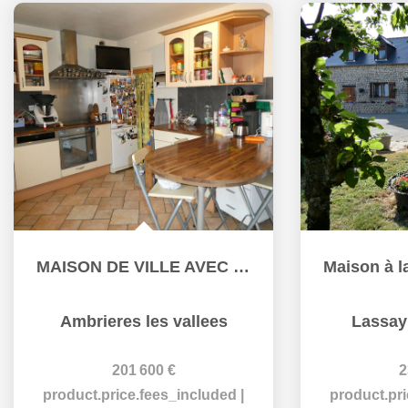
MAISON DE VILLE AVEC GARAGE ET TERRAIN CLOS ATTENANT
Ambrieres les vallees
Lassay
201 600 €
2
product.price.fees_included
|
product.pr