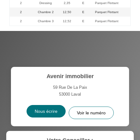
2
Dressing
2,35
E
Parquet Flottant
2
Chambre 2
12,50
E
Parquet Flottant
2
Chambre 3
12,52
E
Parquet Flottant
Avenir immobilier
59 Rue De La Paix
53000
Laval
Nous écrire
Voir le numéro