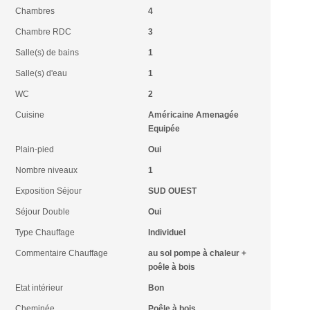
Chambres
4
Chambre RDC
3
Salle(s) de bains
1
Salle(s) d'eau
1
WC
2
Cuisine
Américaine Amenagée
Equipée
Plain-pied
Oui
Nombre niveaux
1
Exposition Séjour
SUD OUEST
Séjour Double
Oui
Type Chauffage
Individuel
Commentaire Chauffage
au sol pompe à chaleur +
poêle à bois
Etat intérieur
Bon
Cheminée
Poêle à bois