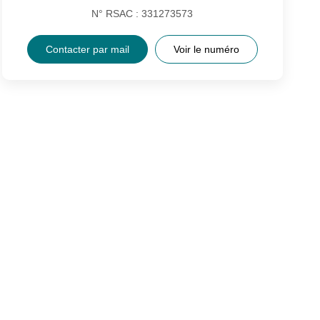
N° RSAC : 331273573
Contacter par mail
Voir le numéro