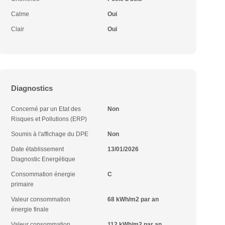
Calme
Oui
Clair
Oui
Diagnostics
Concerné par un Etat des
Non
Risques et Pollutions (ERP)
Soumis à l'affichage du DPE
Non
Date établissement
13/01/2026
Diagnostic Energétique
Consommation énergie
C
primaire
Valeur consommation
68 kWh/m2 par an
énergie finale
Valeur consommation
112 kWh/m2 par an