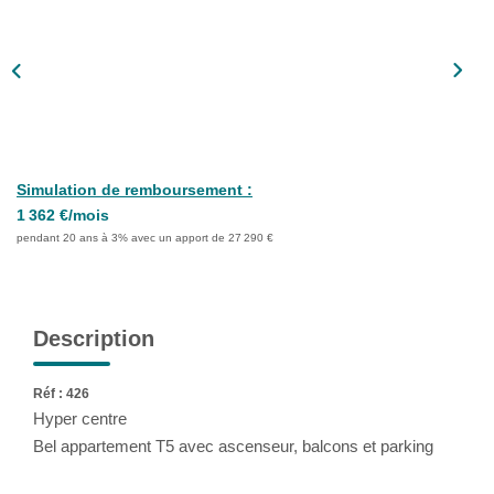
Notre Équipe
Nous Rejoindre
ALERTE EMAIL
Simulation de remboursement :
CONTACT
1 362 €/mois
pendant 20 ans à 3% avec un apport de 27 290 €
Description
Réf : 426
Hyper centre
Bel appartement T5 avec ascenseur, balcons et parking