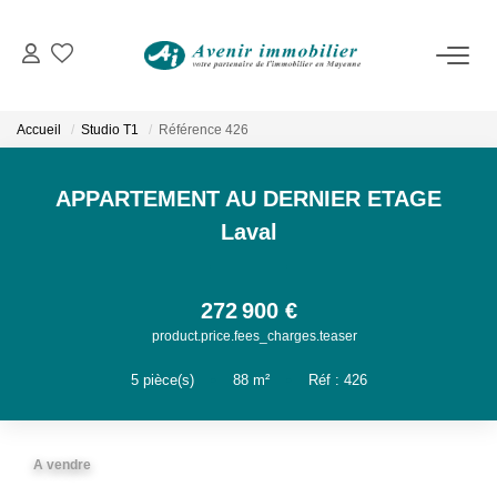
VENTES
Immobilier D'habitation
Accueil
Studio T1
Référence 426
Immobilier D'entreprise
APPARTEMENT AU DERNIER ETAGE
LOCATIONS
Laval
Immobilier D'habitation
272 900 €
Immobilier D'entreprise
product.price.fees_charges.teaser
5
pièce(s)
•
88
m²
•
Réf : 426
ESTIMATION
NOTRE AGENCE
A vendre