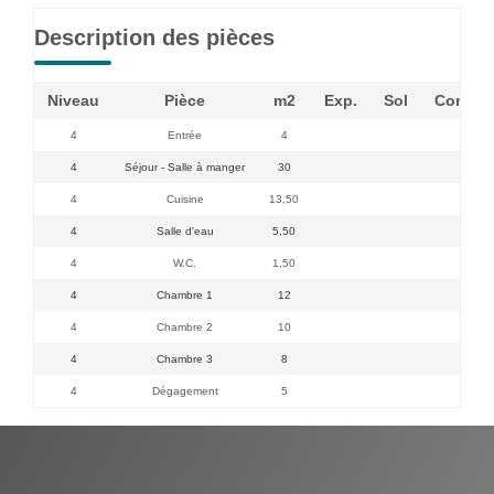
Description des pièces
Niveau
Pièce
m2
Exp.
Sol
Commen
4
Entrée
4
4
Séjour - Salle à manger
30
4
Cuisine
13,50
4
Salle d'eau
5,50
4
W.C.
1,50
4
Chambre 1
12
4
Chambre 2
10
4
Chambre 3
8
4
Dégagement
5