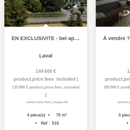
EN EXCLUSIVITE - bel appartement T4 avec vue dégagée- LAVAL
Laval
144 600 €
1
product.price.fees_included
|
product.pr
135 000 €
product.price.fees_included
105 000 €
prod
|
product.price.fees_charges.full
product.p
75
m²
4
pièce(s)
3
pièc
Réf :
516