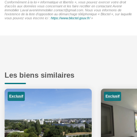
Conformément à la loi « informatique et libertés », vous pouvez exercer votre droit
d'accès aux données vous concernant et les faire rectifier en contactant Avenir
immobilier Laval avenirimmobilier.contact@gmail.com. Nous vous informons de
l'existence de la liste d'opposition au démarchage téléphonique « Bloctel », sur laquelle
vous pouvez vous inscrire ici :
https://www.bloctel.gouv.fr/
»
Les biens similaires
Exclusif
Exclusif