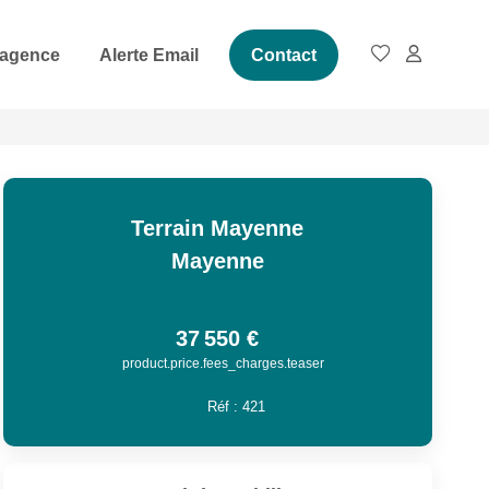
 agence
Alerte Email
Contact
Terrain Mayenne
Mayenne
37 550 €
product.price.fees_charges.teaser
Réf :
421