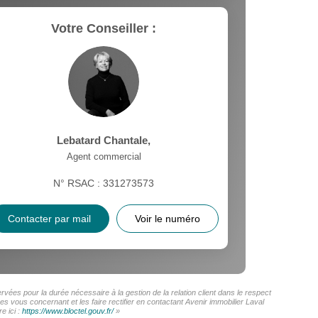
Votre Conseiller :
Lebatard Chantale
,
Agent commercial
N° RSAC : 331273573
Contacter par mail
Voir le numéro
rvées pour la durée nécessaire à la gestion de la relation client dans le respect
s vous concernant et les faire rectifier en contactant Avenir immobilier Laval
e ici :
https://www.bloctel.gouv.fr/
»