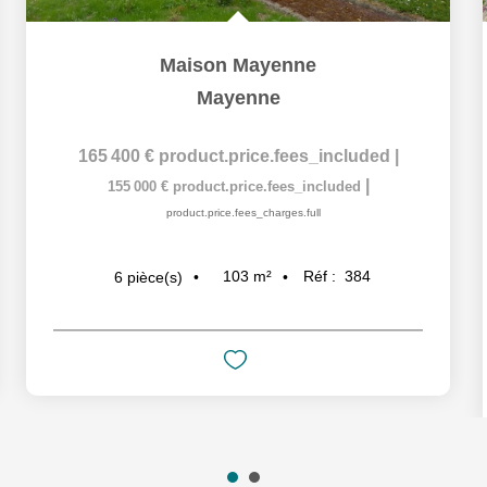
Maison Mayenne
Mayenne
165 400 €
product.price.fees_included
|
|
155 000 €
product.price.fees_included
product.price.fees_charges.full
103
m²
Réf :
384
6
pièce(s)