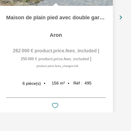
Maison de plain pied avec double garage et un terrain clos.
Aron
262 000 €
product.price.fees_included
|
|
250 000 €
product.price.fees_included
product.price.fees_charges.full
156
m²
Réf :
495
6
pièce(s)