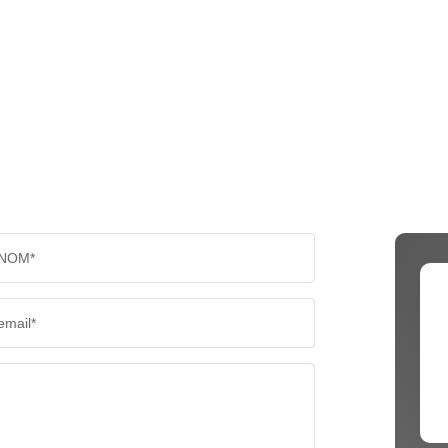
NOM*
email*