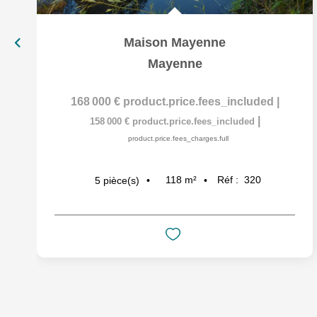
Maison Mayenne
Mayenne
168 000 €
product.price.fees_included
|
|
158 000 €
product.price.fees_included
product.price.fees_charges.full
118
m²
Réf :
320
5
pièce(s)