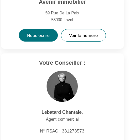
Avenir immobilier
59 Rue De La Paix
53000
Laval
Nous écrire
Voir le numéro
Votre Conseiller :
Lebatard Chantale
,
Agent commercial
N° RSAC : 331273573