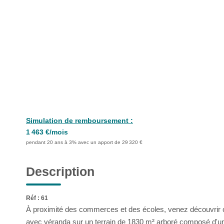
Simulation de remboursement :
1 463 €/mois
pendant 20 ans à 3% avec un apport de 29 320 €
Description
Réf : 61
À proximité des commerces et des écoles, venez découvrir ce
avec véranda sur un terrain de 1830 m² arboré composé d'un