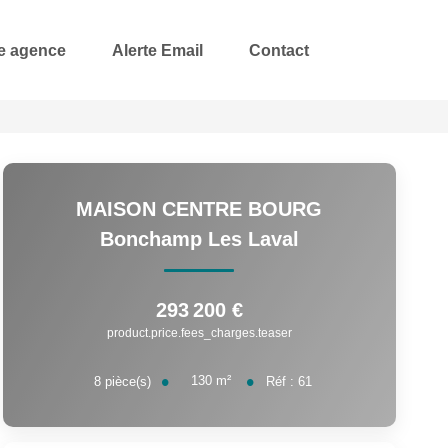
e agence
Alerte Email
Contact
MAISON CENTRE BOURG
Bonchamp Les Laval
293 200 €
product.price.fees_charges.teaser
130
m²
8
pièce(s)
Réf :
61