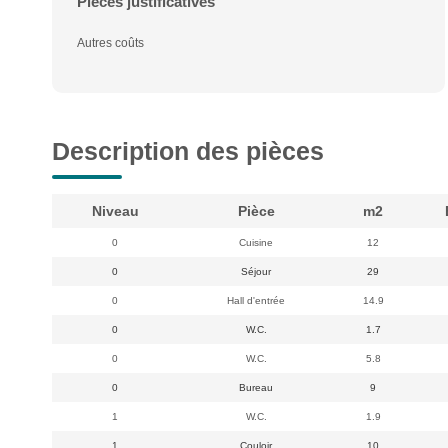
Pièces justificatives
Autres coûts
Description des pièces
Niveau
Pièce
m2
0
Cuisine
12
0
Séjour
29
0
Hall d'entrée
14.9
0
W.C.
1.7
0
W.C.
5.8
0
Bureau
9
1
W.C.
1.9
1
Couloir
10