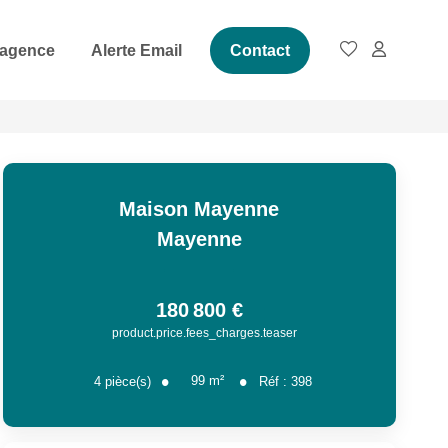
 agence
Alerte Email
Contact
Maison Mayenne
Mayenne
180 800 €
product.price.fees_charges.teaser
99
m²
4
pièce(s)
Réf :
398