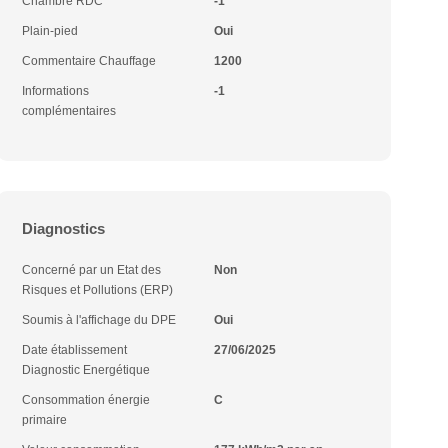
Chambre RDC
-1
Plain-pied
Oui
Commentaire Chauffage
1200
Informations
-1
complémentaires
Diagnostics
Concerné par un Etat des
Non
Risques et Pollutions (ERP)
Soumis à l'affichage du DPE
Oui
Date établissement
27/06/2025
Diagnostic Energétique
Consommation énergie
C
primaire