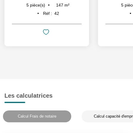
147
m²
5
pièce(s)
5
pièc
Réf :
42
Les calculatrices
Calcul Frais de notaire
Calcul capacité d'empr