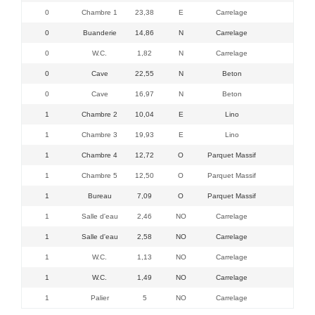
0
Chambre 1
23,38
E
Carrelage
0
Buanderie
14,86
N
Carrelage
0
W.C.
1,82
N
Carrelage
0
Cave
22,55
N
Beton
0
Cave
16,97
N
Beton
1
Chambre 2
10,04
E
Lino
1
Chambre 3
19,93
E
Lino
1
Chambre 4
12,72
O
Parquet Massif
1
Chambre 5
12,50
O
Parquet Massif
1
Bureau
7,09
O
Parquet Massif
1
Salle d'eau
2,46
NO
Carrelage
1
Salle d'eau
2,58
NO
Carrelage
1
W.C.
1,13
NO
Carrelage
1
W.C.
1,49
NO
Carrelage
1
Palier
5
NO
Carrelage