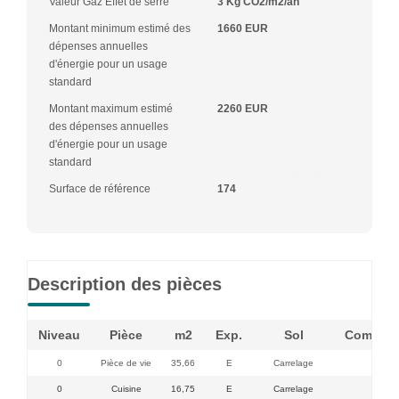
Valeur Gaz Effet de serre
3 Kg CO2/m2/an
Montant minimum estimé des
1660 EUR
dépenses annuelles
d'énergie pour un usage
standard
Montant maximum estimé
2260 EUR
des dépenses annuelles
d'énergie pour un usage
standard
Surface de référence
174
Description des pièces
Niveau
Pièce
m2
Exp.
Sol
Comment
0
Pièce de vie
35,66
E
Carrelage
0
Cuisine
16,75
E
Carrelage