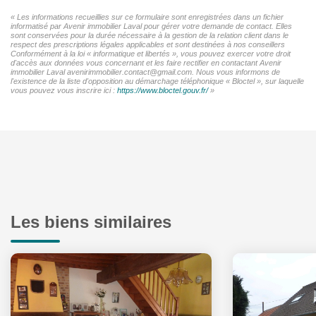
« Les informations recueillies sur ce formulaire sont enregistrées dans un fichier
informatisé par Avenir immobilier Laval pour gérer votre demande de contact. Elles
sont conservées pour la durée nécessaire à la gestion de la relation client dans le
respect des prescriptions légales applicables et sont destinées à nos conseillers
Conformément à la loi « informatique et libertés », vous pouvez exercer votre droit
d'accès aux données vous concernant et les faire rectifier en contactant Avenir
immobilier Laval avenirimmobilier.contact@gmail.com. Nous vous informons de
l'existence de la liste d'opposition au démarchage téléphonique « Bloctel », sur laquelle
vous pouvez vous inscrire ici :
https://www.bloctel.gouv.fr/
»
Les biens similaires