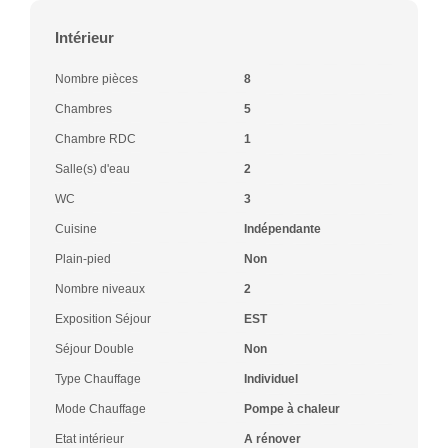
Intérieur
Nombre pièces
8
Chambres
5
Chambre RDC
1
Salle(s) d'eau
2
WC
3
Cuisine
Indépendante
Plain-pied
Non
Nombre niveaux
2
Exposition Séjour
EST
Séjour Double
Non
Type Chauffage
Individuel
Mode Chauffage
Pompe à chaleur
Etat intérieur
A rénover