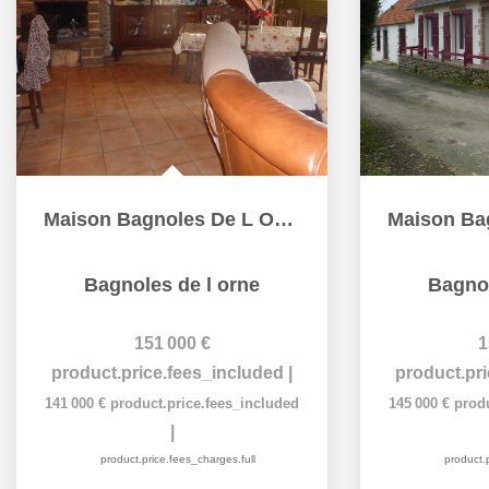
Maison Bagnoles De L Orne
Bagnoles de l orne
Bagnol
151 000 €
1
product.price.fees_included
|
product.pr
141 000 €
product.price.fees_included
145 000 €
prod
|
product.price.fees_charges.full
product.p