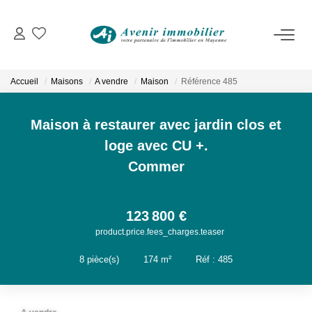
VENTES
Immobilier D'habitation
Accueil
Maisons
A vendre
Maison
Référence 485
Immobilier D'entreprise
Maison à restaurer avec jardin clos et
LOCATIONS
loge avec CU +.
Commer
Immobilier D'habitation
Immobilier D'entreprise
123 800 €
product.price.fees_charges.teaser
ESTIMATION
8
pièce(s)
•
174
m²
•
Réf : 485
NOTRE AGENCE