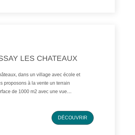
SSAY LES CHATEAUX
âteaux, dans un village avec école et
 proposons à la vente un terrain
surface de 1000 m2 avec une vue
mpagne. Libre de constructeur. Edf, Eau,
égout à raccorder. Réf : 102
DÉCOUVRIR