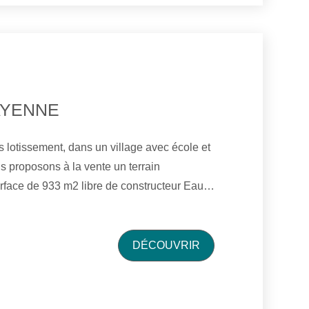
AYENNE
lotissement, dans un village avec école et
 proposons à la vente un terrain
urface de 933 m2 libre de constructeur Eau
ccorder. Edf et téléphone proche du terrain à
 au Dpe. Réf: 401.
DÉCOUVRIR