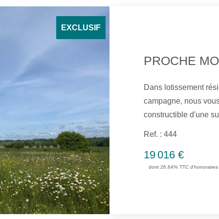
EXCLUSIF
Dans lotissement rési
campagne, nous vous 
constructible d'une surface 
raccordé aux réseaux d'
Ref. : 444
Contact : Chantale
19 016 €
dont 26.64% TTC d'honoraires