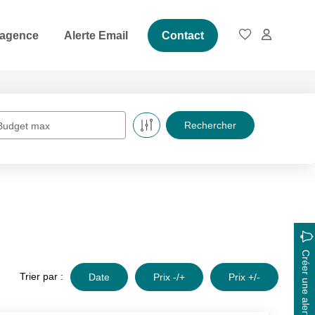
 agence
Alerte Email
Contact
Budget max
Créer une alerte
Trier par :
Date
Prix -/+
Prix +/-