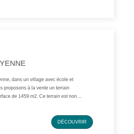
AYENNE
nne, dans un village avec école et
 proposons à la vente un terrain
urface de 1459 m2. Ce terrain est non
lotissement avec une très belle vue sur la
tout à l'égout sont proche du terrain
 23, DPE : Non Soumi Agent Commercial n°
DÉCOUVRIR
antale Lebatard 06.33.32.48.30