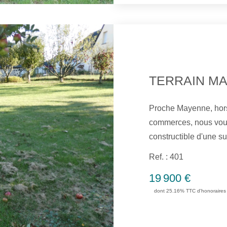
TERRAIN M
Proche Mayenne, hors 
commerces, nous vous
constructible d'une s
et tout à l'égoût à ra
Ref. : 401
viabiliser Non soumis
19 900 €
dont 25.16% TTC d'honoraires