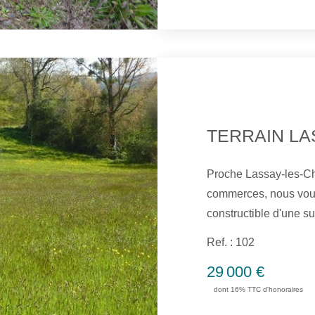
TERRAIN LA
Proche Lassay-les-Ch
commerces, nous vous
constructible d'une 
panoramique sur la ca
Ref. : 102
Téléphone et tout à l'
29 000 €
dont 16% TTC d'honoraires