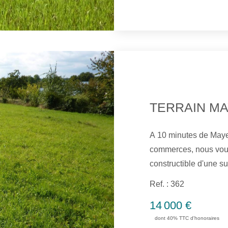
TERRAIN M
A 10 minutes de Maye
commerces, nous vous
constructible d'une s
viabilisé, situé hors 
Ref. : 362
campagne. Eau, Edf et 
14 000 €
constructible. Réf :
dont 40% TTC d'honoraires
RSAC 507 447 233 Ch