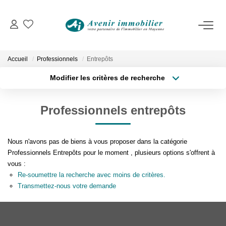
VENTES
Immobilier D'habitation
Accueil
Professionnels
Entrepôts
Immobilier D'entreprise
Modifier les critères de recherche
Type de transaction
Localisation
Acheter
Localisation
LOCATIONS
Professionnels entrepôts
Type de bien
Surface min
Sélectionnez...
Immobilier D'habitation
Nous n'avons pas de biens à vous proposer dans la catégorie
Immobilier D'entreprise
Plus de critères
Budget max
Professionnels Entrepôts pour le moment , plusieurs options s'offrent à
vous :
Créer une alerte
Re-soumettre la recherche avec moins de critères.
ESTIMATION
Transmettez-nous votre demande
NOTRE AGENCE