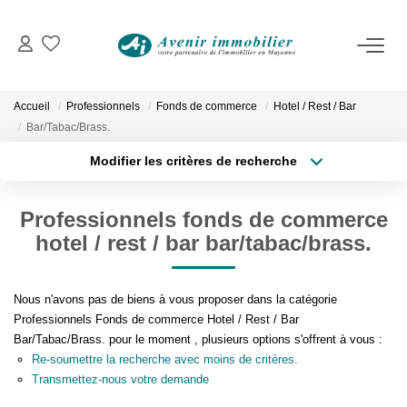
VENTES
Accueil
Professionnels
Fonds de commerce
Hotel / Rest / Bar
Immobilier D'habitation
Bar/Tabac/Brass.
Immobilier D'entreprise
Modifier les critères de recherche
Localisation
Type de transaction
Surface min
Professionnels fonds de commerce
Type de bien
LOCATIONS
hotel / rest / bar bar/tabac/brass.
Plus de critères
Budget max
Immobilier D'habitation
Créer une alerte
Immobilier D'entreprise
Nous n'avons pas de biens à vous proposer dans la catégorie
Professionnels Fonds de commerce Hotel / Rest / Bar
Bar/Tabac/Brass. pour le moment , plusieurs options s'offrent à vous :
ESTIMATION
Re-soumettre la recherche avec moins de critères.
Transmettez-nous votre demande