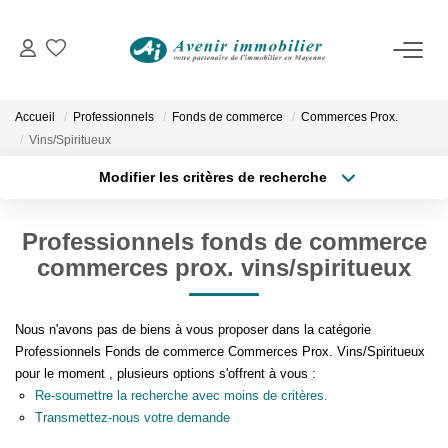
VENTES
Immobilier D'habitation
Accueil
Professionnels
Fonds de commerce
Commerces Prox.
Immobilier D'entreprise
Vins/Spiritueux
Modifier les critères de recherche
Type de transaction
Localisation
LOCATIONS
Acheter
Localisation
Professionnels fonds de commerce
Type de bien
Immobilier D'habitation
Surface min
Sélectionnez...
commerces prox. vins/spiritueux
Immobilier D'entreprise
Plus de critères
Budget max
Nous n'avons pas de biens à vous proposer dans la catégorie
Professionnels Fonds de commerce Commerces Prox. Vins/Spiritueux
ESTIMATION
Créer une alerte
pour le moment , plusieurs options s'offrent à vous :
Re-soumettre la recherche avec moins de critères.
NOTRE AGENCE
Transmettez-nous votre demande