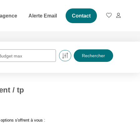
 agence
Alerte Email
Contact
Budget max
nt / tp
ptions s'offrent à vous :