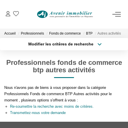
VENTES
Immobilier D'habitation
Accueil
Professionnels
Fonds de commerce
BTP
Autres activités
Immobilier D'entreprise
Modifier les critères de recherche
Type de transaction
Localisation
Acheter
Localisation
LOCATIONS
Professionnels fonds de commerce
Type de bien
Surface min
Sélectionnez...
btp autres activités
Immobilier D'habitation
Immobilier D'entreprise
Plus de critères
Budget max
Nous n'avons pas de biens à vous proposer dans la catégorie
Professionnels Fonds de commerce BTP Autres activités pour le
Créer une alerte
moment , plusieurs options s'offrent à vous :
ESTIMATION
Re-soumettre la recherche avec moins de critères.
Transmettez-nous votre demande
NOTRE AGENCE