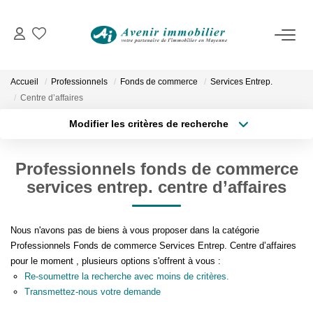
VENTES
Immobilier D'habitation
Accueil
Professionnels
Fonds de commerce
Services Entrep.
Immobilier D'entreprise
Centre d’affaires
Modifier les critères de recherche
Type de transaction
Localisation
LOCATIONS
Acheter
Localisation
Professionnels fonds de commerce
Type de bien
Immobilier D'habitation
Surface min
Sélectionnez...
services entrep. centre d’affaires
Immobilier D'entreprise
Plus de critères
Budget max
Nous n'avons pas de biens à vous proposer dans la catégorie
Professionnels Fonds de commerce Services Entrep. Centre d’affaires
ESTIMATION
Créer une alerte
pour le moment , plusieurs options s'offrent à vous :
Re-soumettre la recherche avec moins de critères.
NOTRE AGENCE
Transmettez-nous votre demande