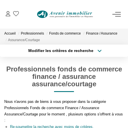
VENTES
Immobilier D'habitation
Accueil
Professionnels
Fonds de commerce
Finance / Assurance
Immobilier D'entreprise
Assurance/Courtage
Modifier les critères de recherche
Type de transaction
Localisation
LOCATIONS
Acheter
Localisation
Professionnels fonds de commerce
Type de bien
Immobilier D'habitation
Surface min
Sélectionnez...
finance / assurance
Immobilier D'entreprise
assurance/courtage
Plus de critères
Budget max
ESTIMATION
Nous n'avons pas de biens à vous proposer dans la catégorie
Créer une alerte
Professionnels Fonds de commerce Finance / Assurance
Assurance/Courtage pour le moment , plusieurs options s'offrent à vous
NOTRE AGENCE
:
Re-soumettre la recherche avec moins de critères.