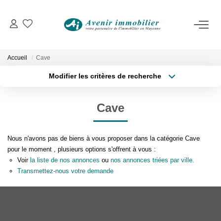
VENTES
Immobilier D'habitation
Accueil
Cave
Immobilier D'entreprise
Modifier les critères de recherche
Type de transaction
Localisation
Acheter
Localisation
LOCATIONS
Cave
Type de bien
Surface min
Sélectionnez...
Immobilier D'habitation
Nous n'avons pas de biens à vous proposer dans la catégorie Cave
Immobilier D'entreprise
Plus de critères
Budget max
pour le moment , plusieurs options s'offrent à vous :
Voir
la liste de nos annonces
ou
nos annonces triées par ville.
Créer une alerte
Transmettez-nous votre demande
ESTIMATION
NOTRE AGENCE