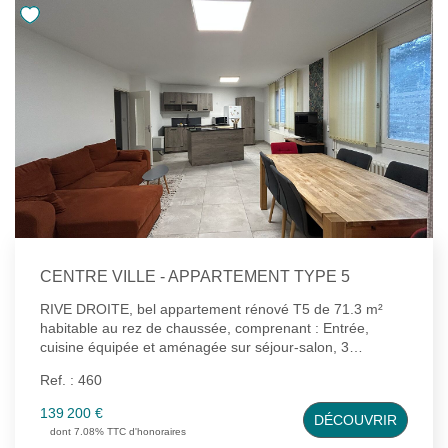
immédiate des commerces, des écoles et des transports.
Contact : Escouflaire Tess 07.67.32.50.14 Agent
commercial n° RSAC : 980278394
CENTRE VILLE - APPARTEMENT TYPE 5
RIVE DROITE, bel appartement rénové T5 de 71.3 m²
habitable au rez de chaussée, comprenant : Entrée,
cuisine équipée et aménagée sur séjour-salon, 3
chambres, salle d'eau, wc, grenier, cave. Interphone
Ref. : 460
139 200 €
DÉCOUVRIR
dont 7.08% TTC d'honoraires