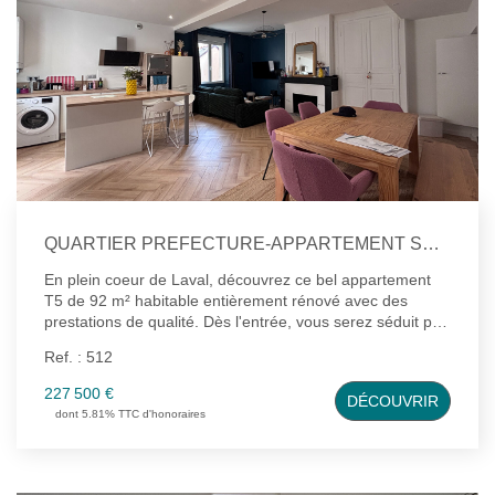
Notre Équipe
Nous Rejoindre
ALERTE EMAIL
CONTACT
QUARTIER PREFECTURE-APPARTEMENT SANS CHARGE DE COPROPRIETE
En plein coeur de Laval, découvrez ce bel appartement
T5 de 92 m² habitable entièrement rénové avec des
prestations de qualité. Dès l'entrée, vous serez séduit par
sa vaste et lumineuse pièce de vie ouverte sur une
Ref. : 512
cuisine aménagée et entièrement équipée, offrant un
espace de vie convivial et fonctionnel. A l'étage, vous
227 500 €
DÉCOUVRIR
trouverez un espace nuit se composant d'un dégagement
dont 5.81% TTC d'honoraires
desservant trois chambres, dont une avec placard
intégré, ainsi qu'une salle d'eau moderne avec WC
suspendu. Entièrement rénové, cet appartement ne
nécessite aucun travaux. Idéalement situé à proximité