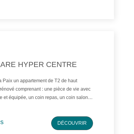
GARE HYPER CENTRE
Paix un appartement de T2 de haut
 rénové comprenant : une pièce de vie avec
et équipée, un coin repas, un coin salon,
 salle d'eau, WC et une terrasse.
e place de parking privée.
is
DÉCOUVRIR