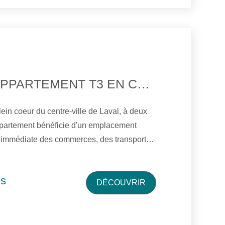
À LOUER ? APPARTEMENT T3 EN CENTRE-VILLE DE LAVAL, PROCHE GARE
ein coeur du centre-ville de Laval, à deux
appartement bénéficie d'un emplacement
té immédiate des commerces, des transports
 d'une cuisine
lumineux, de deux chambres, d'une salle
is
d'eau ainsi que de WC. Disponible à partir du 1er septembre
DÉCOUVRIR