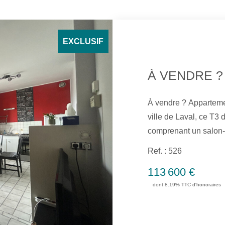
EXCLUSIF
À vendre ? Appartement T3 ce
ville de Laval, ce T3 
comprenant un salon-
salle d'eau et un WC. Le bien dispose également d'une cav
Ref. : 526
ainsi que d'un accès à un par
113 600 €
résidence principale o
dont 8.19% TTC d'honoraires