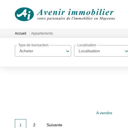
Accueil
Appartements
Type de transaction
Localisation
Acheter
Localisation
A vendre
1
2
Suivante