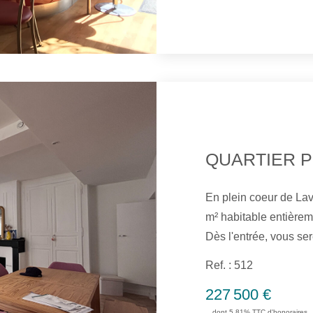
En plein coeur de La
m² habitable entièrement rénové avec des prestations de qualité.
Dès l'entrée, vous se
de vie ouverte sur u
Ref. : 512
offrant un espace de vie conv
227 500 €
trouverez un espace 
dont 5.81% TTC d'honoraires