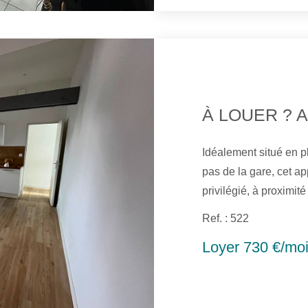
Idéalement situé en pl
pas de la gare, cet 
privilégié, à proximi
et de toutes les commodités. Il se compose
Ref. : 522
équipée, d'un séjour 
Loyer 730 €/mo