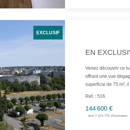
EXCLUSIF
Venez découvrir ce lu
offrant une vue dégag
superficie de 75 m², 
salon spacieux et lum
Ref. : 516
Deux chambres Salle d'eau WC indépend
144 600 €
pour profiter de la v
dont 7.11% TTC d'honoraires
ainsi qu'une place de
quotidien . Situé à L