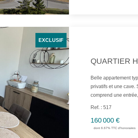
commerces, des écoles
EXCLUSIF
Belle appartement type 4 entièrement rénové avec
privatifs et une cave. Situé au 2ème étage, cet appartement
comprend une entrée, 
avec balcon, un salo
Ref. : 517
balcon, deux chambre
160 000 €
salle d'eau, un WC indépen
dont 6.67% TTC d'honoraires
bénéficié d'une isolati