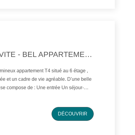
EN EXCLUSIVITE - BEL APPARTEMENT T4 AVEC VUE DÉGAGÉE- LAVAL
mineux appartement T4 situé au 6 étage ,
ée et un cadre de vie agréable. D'une belle
il se compose de : Une entrée Un séjour-
ineux . Une cuisine entièrement équipée
ant Un balcon idéal
ue . Vous bénéficierez également d'une cave
DÉCOUVRIR
 stationnement , des atouts appréciables au
aval, cet appartement est proche des