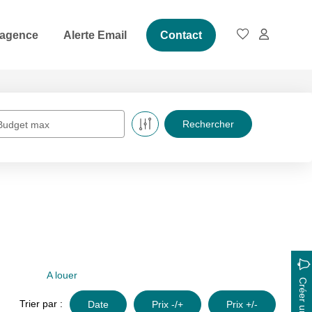
 agence
Alerte Email
Contact
Budget max
A louer
Trier par :
Date
Prix -/+
Prix +/-