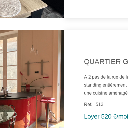
QUARTIER 
A 2 pas de la rue de la 
standing entièrement
une cuisine aménagée 
une chambre avec une
Ref. : 513
Possibilité d'avoir un
Loyer 520 €/mo