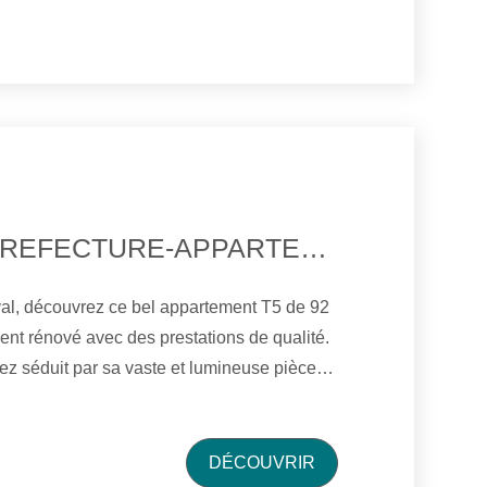
QUARTIER PREFECTURE-APPARTEMENT SANS CHARGE DE COPROPRIETE
val, découvrez ce bel appartement T5 de 92
rez séduit par sa vaste et lumineuse pièce
ne cuisine aménagée et entièrement équipée,
ivial et fonctionnel. A l'étage, vous
nuit se composant d'un dégagement
DÉCOUVRIR