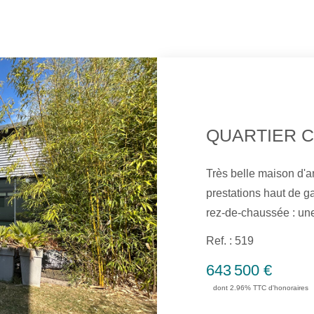
Très belle maison d'ar
prestations haut de ga
rez-de-chaussée : un
vie d'environ 46 m² 
Ref. : 519
et équipée, une suite 
643 500 €
son dressing, deux c
dont 2.96% TTC d'honoraires
lingerie, ainsi qu'un
d'eau, une cuisine et un espace 