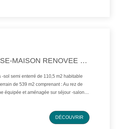
e bains avec douche et WC. Garage
DANS IMPASSE-MAISON RENOVEE DE 7 PIECES PRINCIPALES
terrain de 539 m2 comprenant : Au rez de
ée et aménagée sur séjour -salon
n, 2 chambres, une salle de bains, un
ve. Chauffage gaz
DÉCOUVRIR