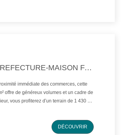
QUARTIER PREFECTURE-MAISON FAMILIALE AVEC PISCINE
proximité immédiate des commerces, cette
m² offre de généreux volumes et un cadre de
é, ainsi que d'une piscine couverte et
te séjour ouvrant sur une terrasse, ainsi
DÉCOUVRIR
lle à manger. Le premier étage