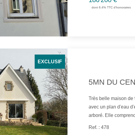
marbre. 2e étage : palier, chambre ou bureau avec rangements,
dont 6.4% TTC d'honoraires
salle de douche ave
EXCLUSIF
Très belle maison de 9 pièces principales de 195 m² habitable
avec un plan d'eau d'
arboré. Elle comprend: un hall d'entrée, une cuisine aménagée
récente, un séjour sa
Ref. : 478
chambres, un bureau, 