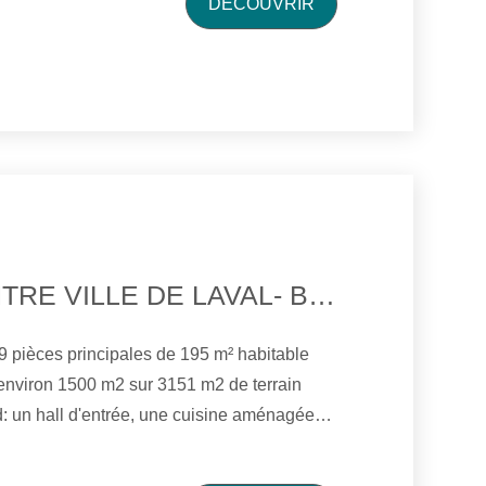
DÉCOUVRIR
c WC.
5MN DU CENTRE VILLE DE LAVAL- BELLE MAISON AVEC ETANG
environ 1500 m2 sur 3151 m2 de terrain
lon avec cheminée de 37 M2 sur terrasse, 3
une salle d'eau, une penderie et un wc. A