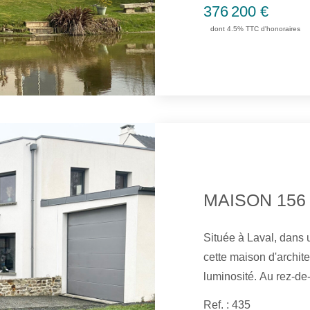
376 200 €
l'étage: un grand sal
dont 4.5% TTC d'honoraires
une pièce de 8 m2, e
un double garage, un a
salle d'eau avec wc, et une sal
MAISON 156
Située à Laval, dans u
cette maison d'archit
luminosité. Au rez-de-chaussée, vous trouverez une grande pièce
de vie avec une cuisi
Ref. : 435