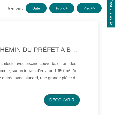
Créer une alerte
Trier par :
Date
Prix -/+
Prix +/-
QUARTIER CHEMIN DU PRÉFET A BONCHAMP-LES-LAVAL
chitecte avec piscine couverte, offrant des
mme, sur un terrain d'environ 1 657 m². Au
e entrée avec placard, une grande pièce de
avec un poêle à bois, une cuisine aménagée
parentale avec sa salle d'eau privative et
hambres, un WC avec lave-mains, une
DÉCOUVRIR
 espace piscine couvert comprenant une salle
détente. Au 1er étage : trois