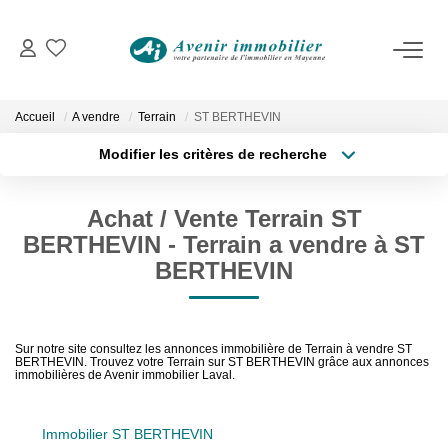
VENTES
Immobilier D'habitation
Accueil
A vendre
Terrain
ST BERTHEVIN
Immobilier D'entreprise
Modifier les critères de recherche
Type de transaction
Localisation
Acheter
Localisation
LOCATIONS
Achat / Vente Terrain ST
Type de bien
Surface min
Sélectionnez...
BERTHEVIN - Terrain a vendre à ST
Immobilier D'habitation
BERTHEVIN
Immobilier D'entreprise
Plus de critères
Budget max
Créer une alerte
Sur notre site consultez les annonces immobilière de Terrain à vendre ST
ESTIMATION
BERTHEVIN. Trouvez votre Terrain sur ST BERTHEVIN grâce aux annonces
immobilières de Avenir immobilier Laval.
NOTRE AGENCE
Immobilier ST BERTHEVIN